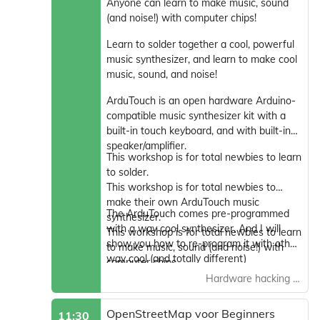
Anyone can learn to make music, sound
(and noise!) with computer chips!
Learn to solder together a cool, powerful
music synthesizer, and learn to make cool
music, sound, and noise!
ArduTouch is an open hardware Arduino-
compatible music synthesizer kit with a
built-in touch keyboard, and with built-in
speaker/amplifier.
This workshop is for total newbies to learn
to solder.
This workshop is for total newbies to
make their own ArduTouch music
The ArduTouch comes pre-programmed
synthesizer.
with a way cool synthesizer. And I will
This workshop is for total newbies to learn
show you how to re-program it with other
to make music, sound (and noise!) with
way cool (and totally different)
computer chips.
synthesizers.
Hardware hacking area
OpenStreetMap voor Beginners
11:30