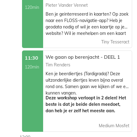
Pieter Vander Vennet
120min
Ben je geinterreseerd in kaarten? Op zoek
naar een FLOSS-navigatie-app? Heb je
geodata nodig of wil je een kaartje op je
website? Wil je meehelpen om een kaart
van je eigen omgeving of van kwetsbare
Tiny Tesseract
gebieden te maken? Dan is deze talk iets
voor jou! Op deze talk geven we
We gaan op berenjacht - DEEL 1
11:30
introductie tot OpenStreetMap en het
Tim Renders
ecosysteem dat eromheen bestaat.
120min
Ken je beerdiertjes (Tardigrada)? Deze
uitzonderlijke diertjes leven bijna overal
rond ons. Samen gaan we kijken of we er
kunnen vangen.
Deze workshop verloopt in 2 delen! Het
beste is dat je beide delen meedoet,
dan heb je er zelf het meeste aan.
Medium Mosfet