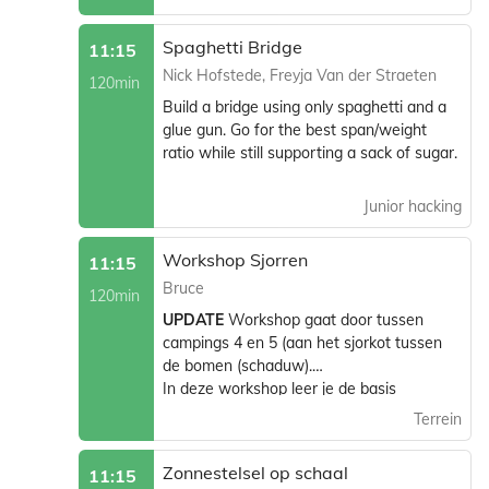
Spaghetti Bridge
11:15
Nick Hofstede, Freyja Van der Straeten
120min
Build a bridge using only spaghetti and a
glue gun. Go for the best span/weight
ratio while still supporting a sack of sugar.
Junior hacking
Workshop Sjorren
11:15
Bruce
120min
UPDATE
Workshop gaat door tussen
campings 4 en 5 (aan het sjorkot tussen
de bomen (schaduw).
In deze workshop leer je de basis
technieken van sjorren. En na afloop
Terrein
kunnen jullie samen aan de slag om iets
leuks te bouwen.
Zonnestelsel op schaal
11:15