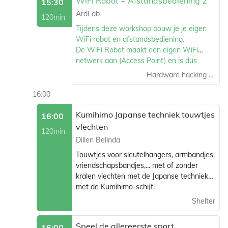
WiFi Robot + Afstandsbediening 2
15:30
ÀrdLab
120min
Tijdens deze workshop bouw je je eigen
WiFi robot en afstandsbediening.
De WiFi Robot maakt een eigen WiFi
netwerk aan (Access Point) en is dus
overal te gebruiken. Meerdere robots
Hardware hacking area
kunnen probleemloos tezelfdertijd
gebruikt worden.
16:00
robot in actie ->
https://www.youtube.com/watch?
Kumihimo Japanse techniek touwtjes
16:00
v=Aqy2F8Ow0TA&ab_channel=ArdLab
vlechten
120min
Leuke speelrobot en ook interessant om
Dillen Belinda
ESP8266 te leren programmeren met
Touwtjes voor sleutelhangers, armbandjes,
Arduino IDE.
vriendschapsbandjes,... met of zonder
Ben je jonger dan 11 dan breng je best
kralen vlechten met de Japanse techniek
een begeleider mee om je te helpen.
met de Kumihimo-schijf.
Shelter
Speel de allereerste sport
16:00