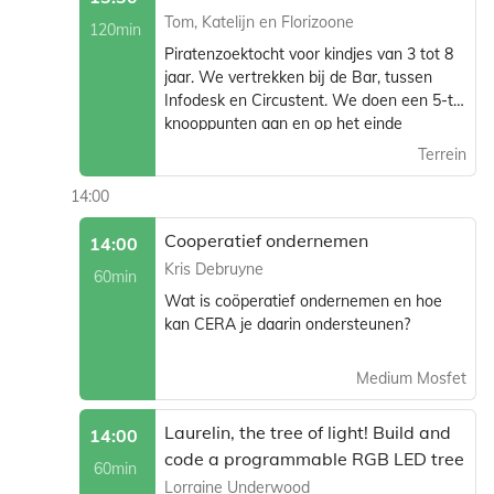
Tom, Katelijn en Florizoone
120min
Piratenzoektocht voor kindjes van 3 tot 8
jaar. We vertrekken bij de Bar, tussen
Infodesk en Circustent. We doen een 5-tal
knooppunten aan en op het einde
verdelen we de schat van gouden
Terrein
chocolademunten onder de piratenkindjes!
14:00
Cooperatief ondernemen
14:00
Kris Debruyne
60min
Wat is coöperatief ondernemen en hoe
kan CERA je daarin ondersteunen?
Medium Mosfet
Laurelin, the tree of light! Build and
14:00
code a programmable RGB LED tree
60min
Lorraine Underwood