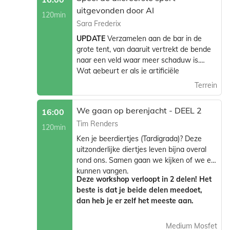
uitgevonden door AI
120min
Sara Frederix
UPDATE
Verzamelen aan de bar in de
grote tent, van daaruit vertrekt de bende
naar een veld waar meer schaduw is.
Wat gebeurt er als je artificiële
intelligentie een nieuwe sport laat
Terrein
bedenken? Het resultaat is Speedgate.
Een sportief spel voor groot en kleiner,
We gaan op berenjacht - DEEL 2
16:00
geschikt voor iedereen zonder hoge
Tim Renders
hakken en teenslippers.
120min
Ken je beerdiertjes (Tardigrada)? Deze
uitzonderlijke diertjes leven bijna overal
rond ons. Samen gaan we kijken of we er
kunnen vangen.
Deze workshop verloopt in 2 delen! Het
beste is dat je beide delen meedoet,
dan heb je er zelf het meeste aan.
Medium Mosfet