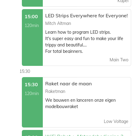
Kapel
Klaar om op een speelse wijze de
verder aan bod: een vleugje geschiedenis,
mogelijkheden van voor iedereen
kosten als drijfkracht en praktische
LED Strips Everywhere for Everyone!
toegankelijke DIY-elektronica en licht
15:00
beslommeringen
animatie ontdekken?
Mitch Altman
120min
Learn how to program LED strips.
It's super easy and fun to make your life
trippy and beautiful.
For total beginners.
Main Two
15:30
Raket naar de maan
15:30
Raketman
120min
We bouwen en lanceren onze eigen
modelbouwraket
Low Voltage