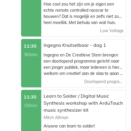
Hoe cool zou het zijn om je eigen een
echte remote controlled racecar te
bouwen? Dat is mogelijk en zelfs niet zo
heel moeilijk. Met behulp van wat huis,
tuin en keukenmateriaal maken we een
Low Voltage
2WD aangestuurde RC auto. Met een
servo, motor en een PWM sturing komen
Ingegno Knutselbaar - dag 1
11:30
we een heel eind om een rijdende
stuntcar te maken. Deze workshop geeft
360min
Ingegno en De Creatieve Stem brengen
je de basis mee om te starten en wanneer
een doorlopend programma gericht naar
je eenmaal vertrokken bent, kan je dagen
een jonger publiek, maar iedereen is hier
en uren verder knutselen, testen,
welkom om creatief aan de slag te gaan ...
upgraden en racen!
knutselen met en zonder technologie - je
Doorlopend programma
enige beperking is je verbeelding.
Learn to Solder / Digital Music
11:30
Synthesis workshop with ArduTouch
150min
music synthesizer kit
Mitch Altman
Anyone can learn to solder!