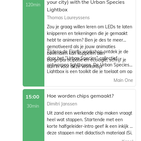
your city) with the Urban Species
120min
Lightbox
Thomas Laureyssens
Zou je graag willen leren om LEDs te laten
knipperen en tekeningen die je gemaakt
hebt te animeren? Ben je des te meer
gemotiveerd als je jouw animaties
Tijdens de Firefly workshop ontdek je de
bovendien kan koppelen aan
door het “Urban Species” collectief
burgerparticipatie en ecologie, schrijf je
ontworpen lightboxen. De Urban Species
dan in voor deze workshop!
Lightbox is een toolkit die je toelaat om op
een poëtische manier onze betrokkenheid
Main One
bij de stad te herdenken, en daarbij onze
manier van “mens zijn” in de publieke
Hoe worden chips gemaakt?
15:00
ruimte te hertekenen. De lightboxen laten
Dimitri Janssen
toe om op straat data (rond luchtkwaliteit
30min
bijvoorbeeld) op een ludieke manier te
Uit zand een werkende chip maken vraagt
visualiseren, om zo mensen uit te nodigen
heel wat stappen. Startende met een
om samen maatschappelijke uitdagingen
korte halfgeleider-intro geef ik een inkijk in
aan te gaan en dit terwijl we de
deze stappen met didactisch materiaal (Si,
collectieve verbeelding aanzwengelen.
wafers) & een demo lithografie. Komen