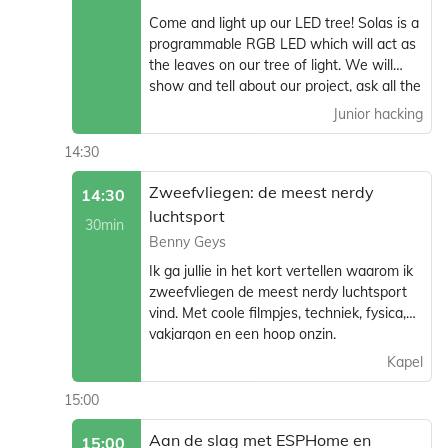
Come and light up our LED tree! Solas is a
programmable RGB LED which will act as
the leaves on our tree of light. We will
show and tell about our project, ask all the
questions you want or just enjoy the
Junior hacking
creation!
14:30
Zweefvliegen: de meest nerdy
14:30
luchtsport
30min
Benny Geys
Ik ga jullie in het kort vertellen waarom ik
zweefvliegen de meest nerdy luchtsport
vind. Met coole filmpjes, techniek, fysica,
vakjargon en een hoop onzin.
Kapel
15:00
Aan de slag met ESPHome en
15:00