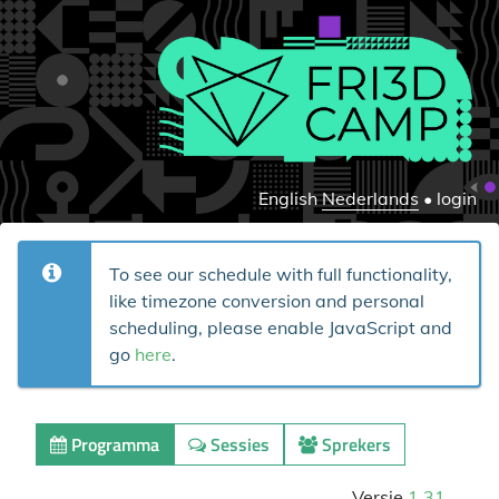
English
Nederlands
•
login
To see our schedule with full functionality,
like timezone conversion and personal
scheduling, please enable JavaScript and
go
here
.
Programma
Sessies
Sprekers
Versie
1.31