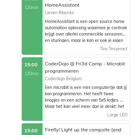
HomeAssistant
120min
Lieven Blancke
HomeAssistant is een open source home
automation oplossing waarmee je controle
krijgt over allerlei commerciële sensoren
en sturingen, maar je kan er ook je eigen
hardware aan koppelen. Met ESPHome
Tiny Tesseract
kan je met minimale programmeerkennis
heel wat doen zoals je analoge waterteller
CoderDojo @ Fri3d Camp - Microbit
15:00
en gasmeter monitoren.
programmeren
120min
Coderdojo Belgium
Een microbit is een mini computertje dat jij
kan programmeren. Het heeft twee
knopjes en een scherm van 5x5 ledjes.
Maar het kan veel meer dan je denkt: het
kan de temperatuur meten, het weet waar
Large LED
het noorden ligt, het voelt als je ermee
schudt, het kantelt of laat vallen en het
Firefly! Light up the campsite (and
15:00
kan babbelen met andere microbits!