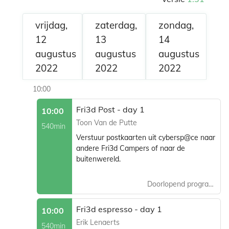
vrijdag,
zaterdag,
zondag,
12
13
14
augustus
augustus
augustus
2022
2022
2022
10:00
Fri3d Post - day 1
10:00
Toon Van de Putte
540min
Verstuur postkaarten uit cybersp@ce naar
andere Fri3d Campers of naar de
buitenwereld.
Doorlopend programma
Fri3d espresso - day 1
10:00
Erik Lenaerts
540min