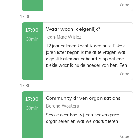
Regelaars gaan echter veel verder terug
Kapel
dan elektronica, deze sessie geeft een erg
beknopte introductie op kindermaat met
17:00
behulp van een eenvoudig live experiment.
Waar woon ik eigenlijk?
17:00
Jean-Marc Wislez
30min
12 jaar geleden kocht ik een huis. Enkele
jaren later begon ik me af te vragen wat
eigenlijk allemaal gebeurd is op dat ene
plekje waar ik nu de hoeder van ben. Een
verhaal van het puzzelen met informatie
Kapel
uit allerlei bronnen, met een aantal
verrassende wendingen!
17:30
Community driven organisations
17:30
Berend Wouters
30min
Sessie over hoe wij een hackerspace
organiseren en wat we daaruit leren
Kapel