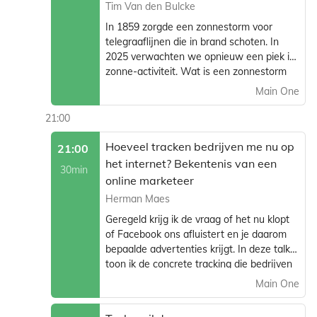
Tim Van den Bulcke
In 1859 zorgde een zonnestorm voor
telegraaflijnen die in brand schoten. In
2025 verwachten we opnieuw een piek in
zonne-activiteit. Wat is een zonnestorm
en hoe gevaarlijk is het voor jou?
Main One
21:00
Hoeveel tracken bedrijven me nu op
21:00
het internet? Bekentenis van een
30min
online marketeer
Herman Maes
Geregeld krijg ik de vraag of het nu klopt
of Facebook ons afluistert en je daarom
bepaalde advertenties krijgt. In deze talk
toon ik de concrete tracking die bedrijven
doen van website bezoekers en vooral
Main One
hoe je jezelf (of je kinderen) hiervan kan
beschermen.